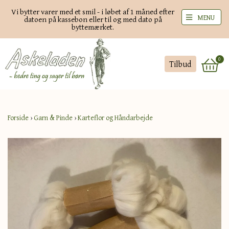
Vi bytter varer med et smil - i løbet af 1 måned efter
MENU
datoen på kassebon eller til og med dato på
byttemærket.
0
Tilbud
Forside
›
Garn & Pinde
›
Karteflor og Håndarbejde