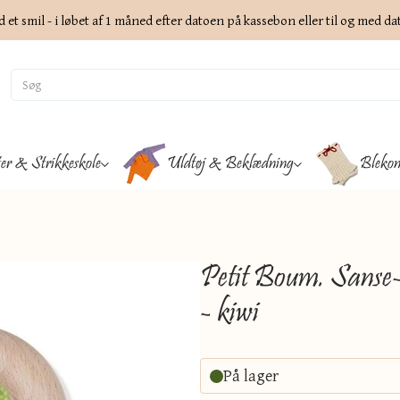
d et smil - i løbet af 1 måned efter datoen på kassebon eller til og med d
ter & Strikkeskole
Uldtøj & Beklædning
Blekon
Petit Boum. Sanse-
- kiwi
På lager