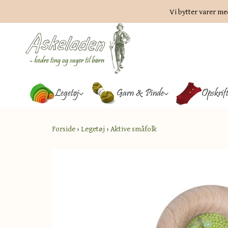
Vi bytter varer me
Legetøj
Garn & Pinde
Opskrif
Forside
›
Legetøj
›
Aktive småfolk