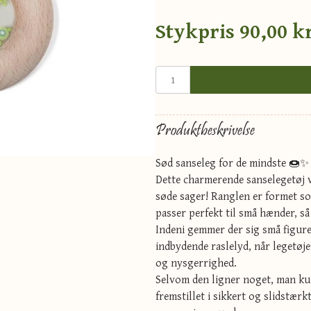
Stykpris
90,00 kr
Produktbeskrivelse
Sød sanseleg for de mindste 🍩✨
Dette charmerende sanselegetøj v
søde sager! Ranglen er formet so
passer perfekt til små hænder, så
Indeni gemmer der sig små figure
indbydende raslelyd, når legetøje
og nysgerrighed.
Selvom den ligner noget, man kunn
fremstillet i sikkert og slidstærk