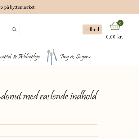
ato på byttemærket.
0
Tilbud
0,00 kr.
ceptet & Ældrepleje
Ting & Sager
donut med raslende indhold