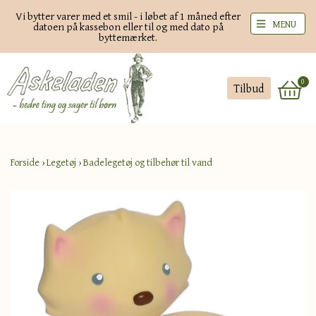
Vi bytter varer med et smil - i løbet af 1 måned efter
MENU
datoen på kassebon eller til og med dato på
byttemærket.
0
Tilbud
Forside
›
Legetøj
›
Badelegetøj og tilbehør til vand