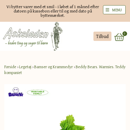
Vi bytter varer med et smil - i løbet af 1 måned efter
MENU
datoen på kassebon eller til og med dato på
byttemærket.
0
Tilbud
Forside
›
Legetøj
›
Bamser og Krammedyr
›
Beddy Bears. Warmies. Teddy
kompaniet