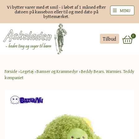
Vi bytter varer med et smil - i løbet af 1 måned efter
MENU
datoen på kassebon eller til og med dato på
byttemærket.
0
Tilbud
Forside
›
Legetøj
›
Bamser og Krammedyr
›
Beddy Bears. Warmies. Teddy
kompaniet