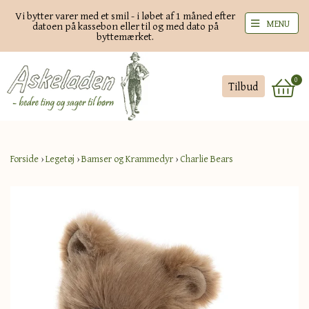
Vi bytter varer med et smil - i løbet af 1 måned efter
MENU
datoen på kassebon eller til og med dato på
byttemærket.
0
Tilbud
Forside
›
Legetøj
›
Bamser og Krammedyr
›
Charlie Bears