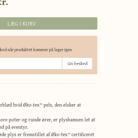
kr.
LÆG I KURV
sked når produktet kommer på lager igen.
Giv besked
blød hvid Øko-tex™ pels, den elsker at
tore poter og runde ører, er plysbamsen let at
med på eventyr.
e plys er fremstillet af Øko-tex™ certificeret