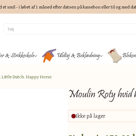
d et smil - i løbet af 1 måned efter datoen på kassebon eller til og med d
ter & Strikkeskole
Uldtøj & Beklædning
Blekon
 Little Dutch. Happy Horse.
Moulin Roty hvid 
Ikke på lager