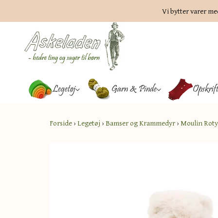
Vi bytter varer me
Legetøj
Garn & Pinde
Opskrif
Forside
›
Legetøj
›
Bamser og Krammedyr
›
Moulin Roty.