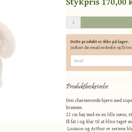
Stykpris
170,00 
Dette produkt er ikke på lager.
Indtast din email nedenfor og få be
Produktbeskrivelse
Den charmerende bjørn med super
kramme.
22 cm høj med en en lille næse, s
få fat i og klar til at blive taget 
Louison og Arthur er seriens blød