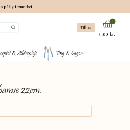
ato på byttemærket.
0
Tilbud
0,00 kr.
ceptet & Ældrepleje
Ting & Sager
bamse 22cm.