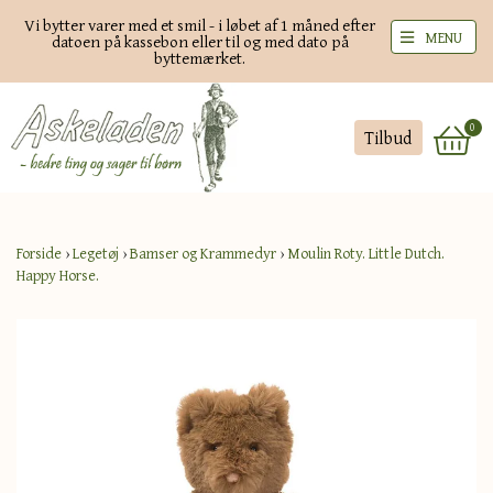
Vi bytter varer med et smil - i løbet af 1 måned efter
MENU
datoen på kassebon eller til og med dato på
byttemærket.
0
Tilbud
Forside
›
Legetøj
›
Bamser og Krammedyr
›
Moulin Roty. Little Dutch.
Happy Horse.