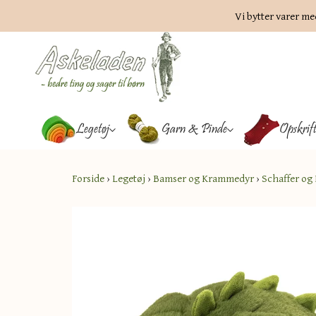
Vi bytter varer me
Legetøj
Garn & Pinde
Opskrif
Forside
›
Legetøj
›
Bamser og Krammedyr
›
Schaffer o