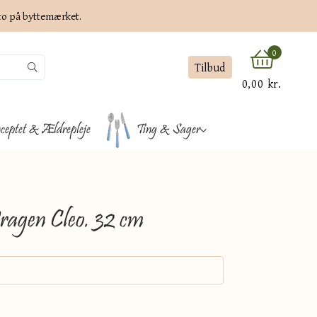
ato på byttemærket.
0
Tilbud
0,00 kr.
ceptet & Ældrepleje
Ting & Sager
agen Cleo. 32 cm