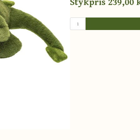
Stykpris
239,00 