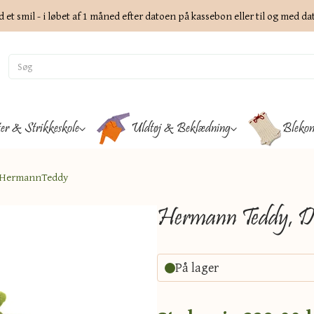
d et smil - i løbet af 1 måned efter datoen på kassebon eller til og med d
ter & Strikkeskole
Uldtøj & Beklædning
Blekon
g HermannTeddy
Hermann Teddy, Dr
På lager