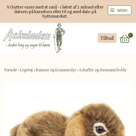
Vi bytter varer med et smil - i løbet af 1 måned efter
MENU
datoen på kassebon eller til og med dato på
byttemærket.
0
Tilbud
Forside
›
Legetøj
›
Bamser og Krammedyr
›
Schaffer og HermannTeddy