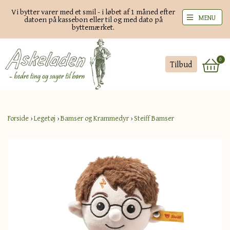
Vi bytter varer med et smil - i løbet af 1 måned efter
MENU
datoen på kassebon eller til og med dato på
byttemærket.
0
Tilbud
Forside
›
Legetøj
›
Bamser og Krammedyr
›
Steiff Bamser