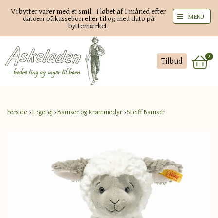
Vi bytter varer med et smil - i løbet af 1 måned efter
MENU
datoen på kassebon eller til og med dato på
byttemærket.
0
Tilbud
Forside
›
Legetøj
›
Bamser og Krammedyr
›
Steiff Bamser