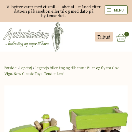
Vi bytter varer med et smil - i løbet af 1 måned efter
MENU
datoen på kassebon eller til og med dato på
byttemærket.
0
Tilbud
Forside
›
Legetøj
›
Legetøjs biler, tog og tilbehør
›
Biler og fly fra Goki.
Viga. New Classic Toys. Tender Leaf