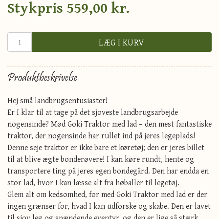
Stykpris
559,00 kr.
LÆG I KURV
Produktbeskrivelse
Hej små landbrugsentusiaster!
Er I klar til at tage på det sjoveste landbrugsarbejde
nogensinde? Mød Goki Traktor med lad – den mest fantastiske
traktor, der nogensinde har rullet ind på jeres legeplads!
Denne seje traktor er ikke bare et køretøj; den er jeres billet
til at blive ægte bonderøvere! I kan køre rundt, hente og
transportere ting på jeres egen bondegård. Den har endda en
stor lad, hvor I kan læsse alt fra høballer til legetøj.
Glem alt om kedsomhed, for med Goki Traktor med lad er der
ingen grænser for, hvad I kan udforske og skabe. Den er lavet
til sjov leg og spændende eventyr, og den er lige så stærk