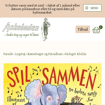
Vi bytter varer med et smil - i løbet af 1 måned efter
MENU
datoen på kassebon eller til og med dato på
byttemærket.
0
Tilbud
Forside
›
Legetøj
›
Børnebøger og Fotoalbum
›
Forlaget Alvilda