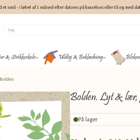
d et smil - i løbet af 1 måned efter datoen på kassebon eller til og med d
ter & Strikkeskole
Uldtøj & Beklædning
Blekon
 Bolden
Bolden. Lyt & lær, f
På lager