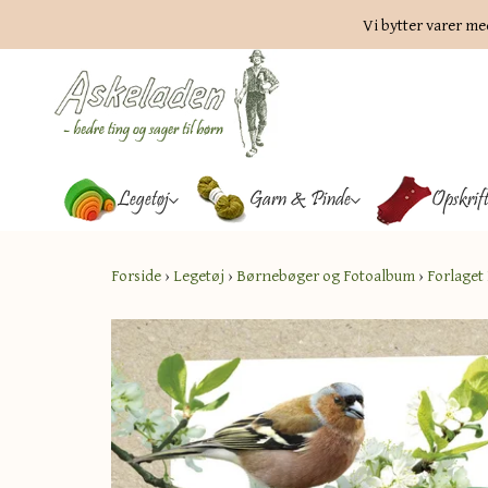
Vi bytter varer me
Legetøj
Garn & Pinde
Opskrif
Forside
›
Legetøj
›
Børnebøger og Fotoalbum
›
Forlaget