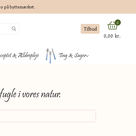
ato på byttemærket.
0
Tilbud
0,00 kr.
ceptet & Ældrepleje
Ting & Sager
ugle i vores natur.