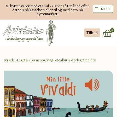
Vi bytter varer med et smil - i løbet af 1 måned efter
MENU
datoen på kassebon eller til og med dato på
byttemærket.
0
Tilbud
Forside
›
Legetøj
›
Børnebøger og Fotoalbum
›
Forlaget Bolden