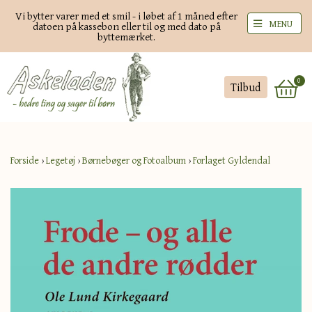
Vi bytter varer med et smil - i løbet af 1 måned efter
MENU
datoen på kassebon eller til og med dato på
byttemærket.
0
Tilbud
Forside
›
Legetøj
›
Børnebøger og Fotoalbum
›
Forlaget Gyldendal