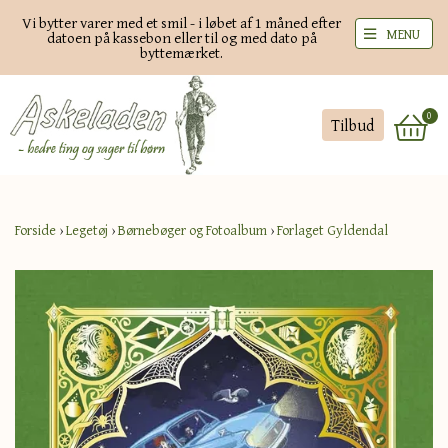
Vi bytter varer med et smil - i løbet af 1 måned efter
MENU
datoen på kassebon eller til og med dato på
byttemærket.
0
Tilbud
Forside
›
Legetøj
›
Børnebøger og Fotoalbum
›
Forlaget Gyldendal