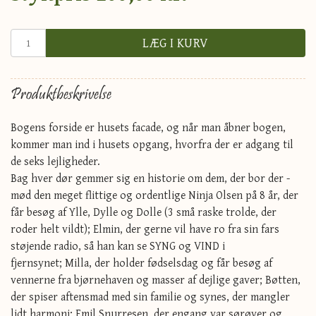
LÆG I KURV
Produktbeskrivelse
Bogens forside er husets facade, og når man åbner bogen,
kommer man ind i husets opgang, hvorfra der er adgang til
de seks lejligheder.
Bag hver dør gemmer sig en historie om dem, der bor der -
mød den meget flittige og ordentlige Ninja Olsen på 8 år, der
får besøg af Ylle, Dylle og Dolle (3 små raske trolde, der
roder helt vildt); Elmin, der gerne vil have ro fra sin fars
støjende radio, så han kan se SYNG og VIND i
fjernsynet; Milla, der holder fødselsdag og får besøg af
vennerne fra bjørnehaven og masser af dejlige gaver; Bøtten,
der spiser aftensmad med sin familie og synes, der mangler
lidt harmoni; Emil Snurresen, der engang var sørøver og