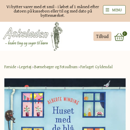
Vi bytter varer med et smil - i løbet af 1 måned efter
MENU
datoen på kassebon eller til og med dato på
byttemærket.
0
Tilbud
Forside
›
Legetøj
›
Børnebøger og Fotoalbum
›
Forlaget Gyldendal