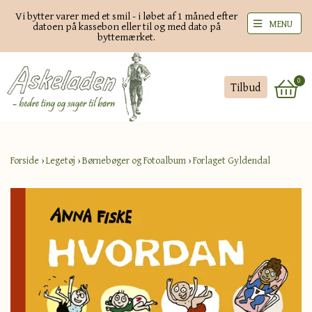
Vi bytter varer med et smil - i løbet af 1 måned efter
MENU
datoen på kassebon eller til og med dato på
byttemærket.
0
Tilbud
Forside
›
Legetøj
›
Børnebøger og Fotoalbum
›
Forlaget Gyldendal