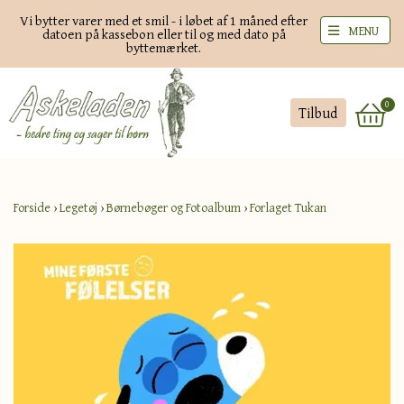
Vi bytter varer med et smil - i løbet af 1 måned efter
MENU
datoen på kassebon eller til og med dato på
byttemærket.
0
Tilbud
Forside
›
Legetøj
›
Børnebøger og Fotoalbum
›
Forlaget Tukan