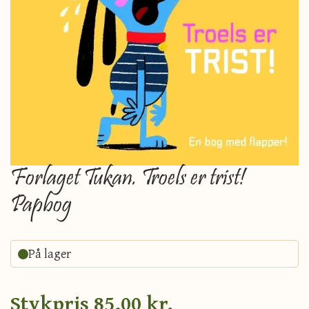
Forlaget Tukan. Troels er trist!
Papbog
På lager
Stykpris
85,00 kr.