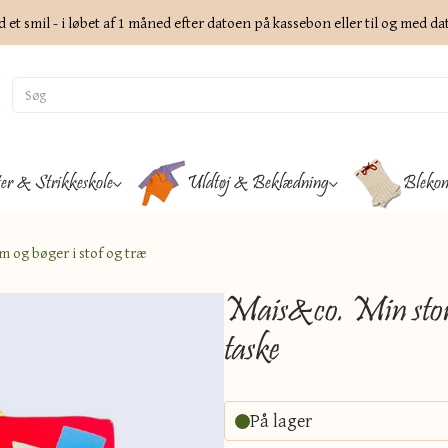
d et smil - i løbet af 1 måned efter datoen på kassebon eller til og med d
ter & Strikkeskole
Uldtøj & Beklædning
Blekon
m og bøger i stof og træ
Mais&co. Min store 
taske
På lager