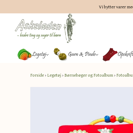
Vi bytter varer me
Legetøj
Garn & Pinde
Opskrif
Forside
›
Legetøj
›
Børnebøger og Fotoalbum
›
Fotoalbu