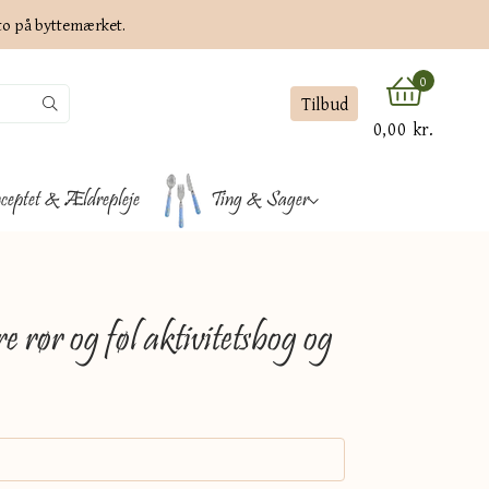
ato på byttemærket.
0
Tilbud
0,00 kr.
ceptet & Ældrepleje
Ting & Sager
rør og føl aktivitetsbog og