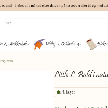
d et smil - i løbet af 1 måned efter datoen på kassebon eller til og med d
ter & Strikkeskole
Uldtøj & Beklædning
Blekon
aturgummi
Little L. Bold i n
På lager