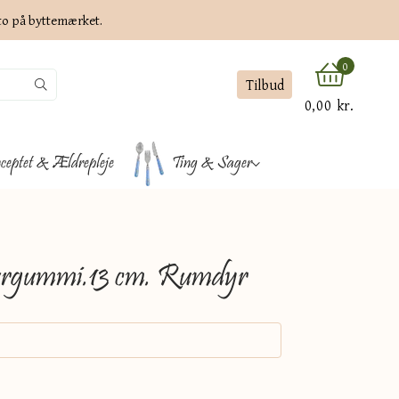
ato på byttemærket.
0
Tilbud
0,00 kr.
ceptet & Ældrepleje
Ting & Sager
aturgummi.13 cm. Rumdyr