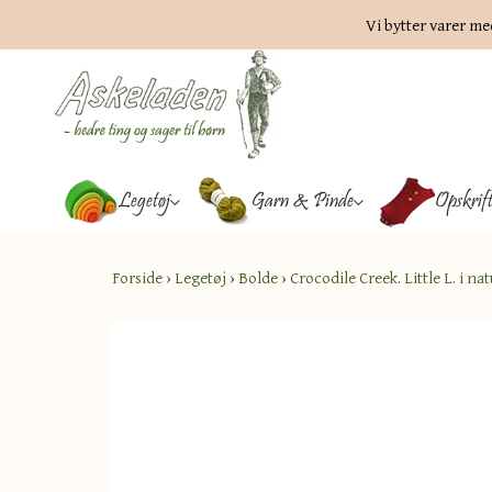
Vi bytter varer me
Legetøj
Garn & Pinde
Opskrif
Forside
›
Legetøj
›
Bolde
›
Crocodile Creek. Little L. i n