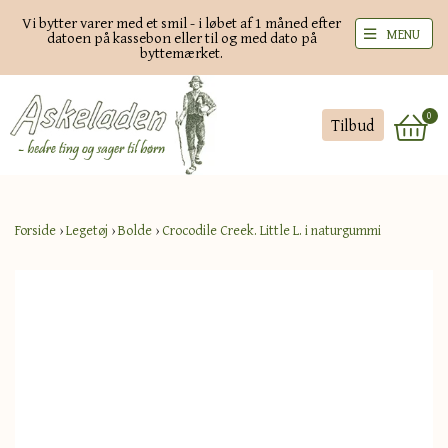
Vi bytter varer med et smil - i løbet af 1 måned efter
MENU
datoen på kassebon eller til og med dato på
byttemærket.
0
Tilbud
Forside
›
Legetøj
›
Bolde
›
Crocodile Creek. Little L. i naturgummi