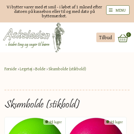
Vi bytter varer med et smil - i løbet af 1 måned efter
MENU
datoen på kassebon eller til og med dato på
byttemærket.
0
Tilbud
Forside
›
Legetøj
›
Bolde
›
Skumbolde (stikbold)
Skumbolde (stikbold)
På lager
På lager