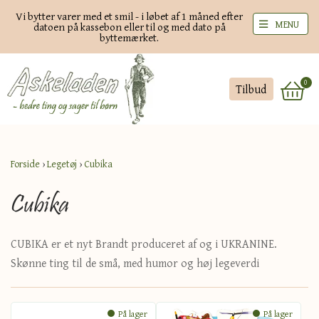
Vi bytter varer med et smil - i løbet af 1 måned efter
MENU
datoen på kassebon eller til og med dato på
byttemærket.
0
Tilbud
Forside
›
Legetøj
›
Cubika
Cubika
CUBIKA er et nyt Brandt produceret af og i UKRANINE.
Skønne ting til de små, med humor og høj legeverdi
På lager
På lager