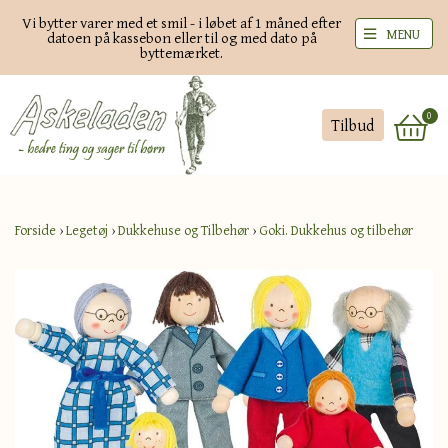
Vi bytter varer med et smil - i løbet af 1 måned efter
MENU
datoen på kassebon eller til og med dato på
byttemærket.
0
Tilbud
Forside
›
Legetøj
›
Dukkehuse og Tilbehør
›
Goki. Dukkehus og tilbehør