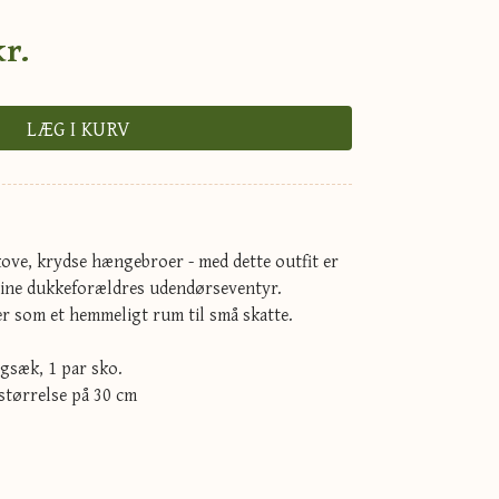
kr.
LÆG I KURV
kove, krydse hængebroer - med dette outfit er
 sine dukkeforældres udendørseventyr.
 som et hemmeligt rum til små skatte.
rygsæk, 1 par sko.
 størrelse på 30 cm