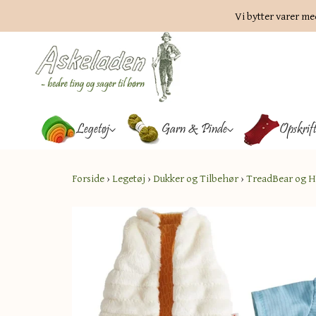
Vi bytter varer me
Legetøj
Garn & Pinde
Opskrif
Forside
›
Legetøj
›
Dukker og Tilbehør
›
TreadBear og H