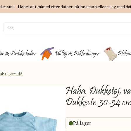
d et smil - i løbet af 1 måned efter datoen på kassebon eller til og med d
ter & Strikkeskole
Uldtøj & Beklædning
Blekon
aba. Bomuld.
Haba. Dukketøj, va
Dukkestr. 30-34 c
På lager