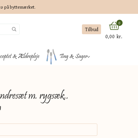
ato på byttemærket.
0
Tilbud
0,00 kr.
ceptet & Ældrepleje
Ting & Sager
ndresæt m. rygsæk..
m