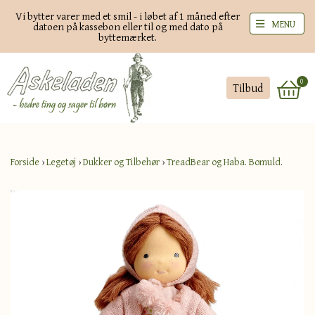
Vi bytter varer med et smil - i løbet af 1 måned efter
MENU
datoen på kassebon eller til og med dato på
byttemærket.
0
Tilbud
Forside
›
Legetøj
›
Dukker og Tilbehør
›
TreadBear og Haba. Bomuld.