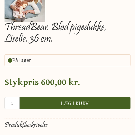
ThreadBear. Blød pigedukke,
Liselie. 36 cm.
På lager
Stykpris
600,00 kr.
LÆG I KURV
Produktbeskrivelse