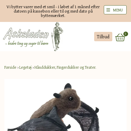
Vi bytter varer med et smil - i løbet af 1 måned efter
MENU
datoen på kassebon eller til og med dato på
byttemærket.
0
Tilbud
Forside
›
Legetøj
›
Hånddukker, Fingerdukker og Teater.