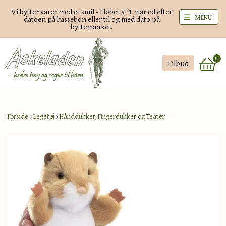
Vi bytter varer med et smil - i løbet af 1 måned efter
MENU
datoen på kassebon eller til og med dato på
byttemærket.
0
Tilbud
Forside
›
Legetøj
›
Hånddukker, Fingerdukker og Teater.