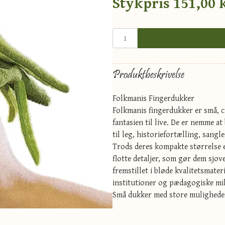
Stykpris
151,00 
Produktbeskrivelse
Folkmanis Fingerdukker
Folkmanis fingerdukker er små, c
fantasien til live. De er nemme a
til leg, historiefortælling, sangl
Trods deres kompakte størrelse 
flotte detaljer, som gør dem sjo
fremstillet i bløde kvalitetsmater
institutioner og pædagogiske mil
Små dukker med store muligheder 