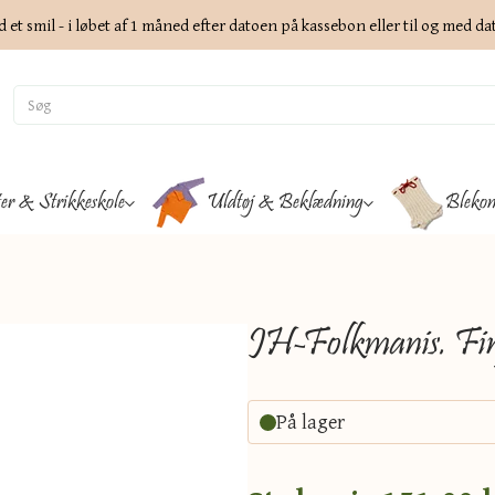
d et smil - i løbet af 1 måned efter datoen på kassebon eller til og med d
ter & Strikkeskole
Uldtøj & Beklædning
Blekon
JH-Folkmanis. Fin
På lager