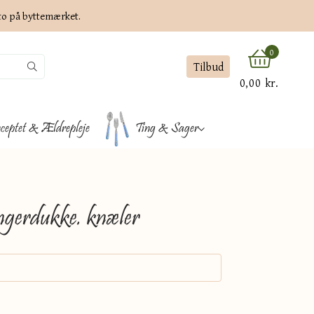
ato på byttemærket.
0
Tilbud
0,00 kr.
ceptet & Ældrepleje
Ting & Sager
gerdukke. knæler