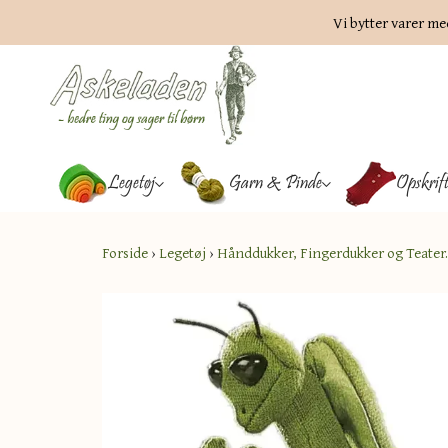
Vi bytter varer me
Legetøj
Garn & Pinde
Opskrif
Forside
›
Legetøj
›
Hånddukker, Fingerdukker og Teater.