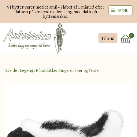
Vi bytter varer med et smil - i løbet af 1 måned efter
MENU
datoen på kassebon eller til og med dato på
byttemærket.
0
Tilbud
Forside
›
Legetøj
›
Hånddukker, Fingerdukker og Teater.