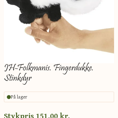
JH-Folkmanis. Fingerdukke.
Stinkdyr
På lager
Stykpris
151,00 kr.