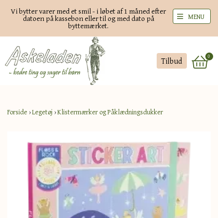
Vi bytter varer med et smil - i løbet af 1 måned efter
MENU
datoen på kassebon eller til og med dato på
byttemærket.
0
Tilbud
Forside
›
Legetøj
›
Klistermærker og Påklædningsdukker