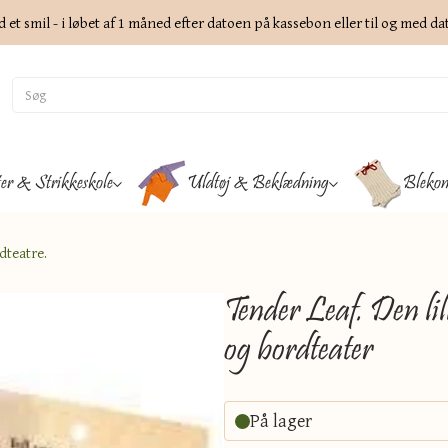
d et smil - i løbet af 1 måned efter datoen på kassebon eller til og med d
ter & Strikkeskole
Uldtøj & Beklædning
Blekon
dteatre.
Tender Leaf. Den lil
og bordteater
På lager