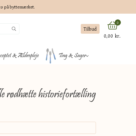
ato på byttemærket.
0
Tilbud
0,00 kr.
ceptet & Ældrepleje
Ting & Sager
le rødhætte historiefortælling