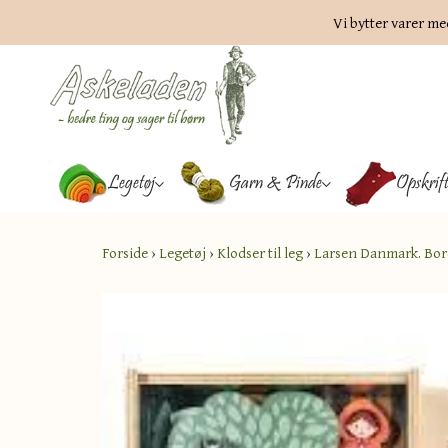
Vi bytter varer me
Legetøj
Garn & Pinde
Opskrif
Forside
›
Legetøj
›
Klodser til leg
›
Larsen Danmark. Bor