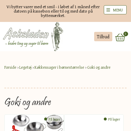
Vi bytter varer med et smil - i løbet af 1 måned efter
MENU
datoen på kassebon eller til og med dato på
byttemærket.
0
Tilbud
Forside
›
Legetøj
›
Køkkensager i børnestørrelse
›
Goki og andre
Goki og andre
På lager
På lager