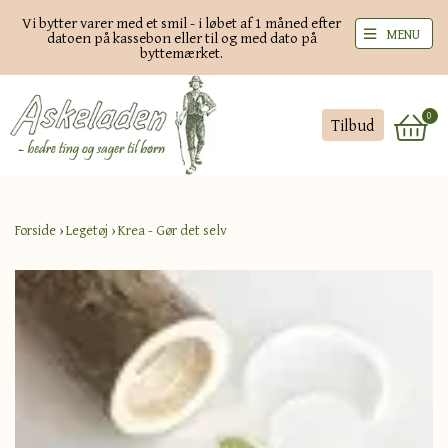
Vi bytter varer med et smil - i løbet af 1 måned efter
MENU
datoen på kassebon eller til og med dato på
byttemærket.
0
Tilbud
Forside
›
Legetøj
›
Krea - Gør det selv