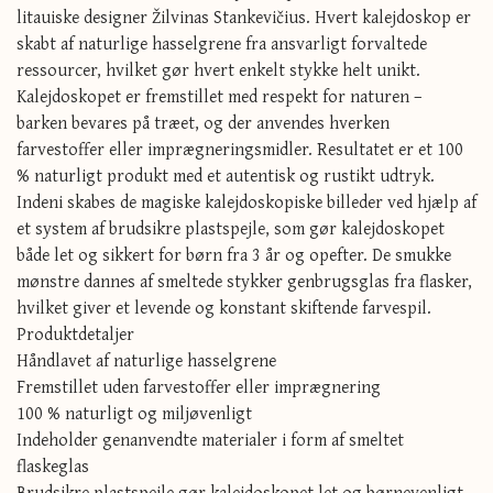
litauiske designer Žilvinas Stankevičius. Hvert kalejdoskop er
skabt af naturlige hasselgrene fra ansvarligt forvaltede
ressourcer, hvilket gør hvert enkelt stykke helt unikt.
Kalejdoskopet er fremstillet med respekt for naturen –
barken bevares på træet, og der anvendes hverken
farvestoffer eller imprægneringsmidler. Resultatet er et 100
% naturligt produkt med et autentisk og rustikt udtryk.
Indeni skabes de magiske kalejdoskopiske billeder ved hjælp af
et system af brudsikre plastspejle, som gør kalejdoskopet
både let og sikkert for børn fra 3 år og opefter. De smukke
mønstre dannes af smeltede stykker genbrugsglas fra flasker,
hvilket giver et levende og konstant skiftende farvespil.
Produktdetaljer
Håndlavet af naturlige hasselgrene
Fremstillet uden farvestoffer eller imprægnering
100 % naturligt og miljøvenligt
Indeholder genanvendte materialer i form af smeltet
flaskeglas
Brudsikre plastspejle gør kalejdoskopet let og børnevenligt