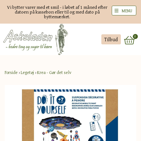
Vi bytter varer med et smil - i løbet af 1 måned efter
MENU
datoen på kassebon eller til og med dato på
byttemærket.
0
Tilbud
Forside
›
Legetøj
›
Krea - Gør det selv