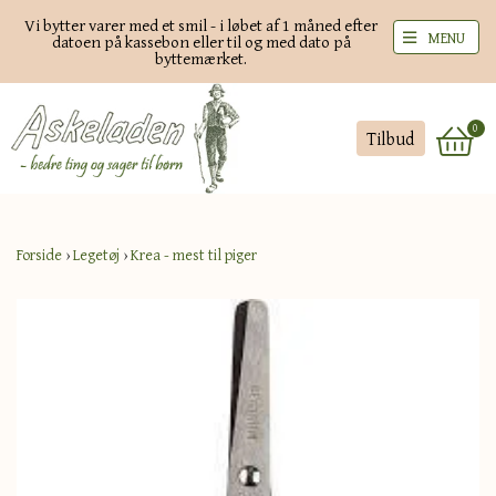
Vi bytter varer med et smil - i løbet af 1 måned efter
MENU
datoen på kassebon eller til og med dato på
byttemærket.
0
Tilbud
Forside
›
Legetøj
›
Krea - mest til piger