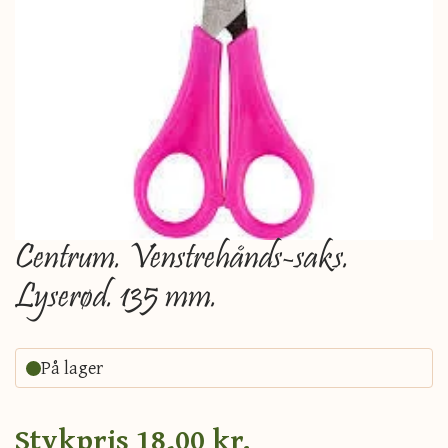
Centrum. Venstrehånds-saks.
Lyserød. 135 mm.
På lager
Stykpris
18,00 kr.