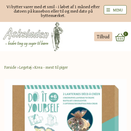
Vi bytter varer med et smil - i løbet af 1 måned efter
MENU
datoen på kassebon eller til og med dato på
byttemærket.
0
Tilbud
Forside
›
Legetøj
›
Krea - mest til piger