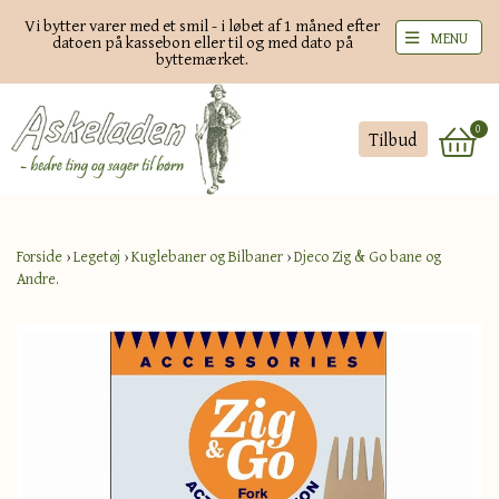
Vi bytter varer med et smil - i løbet af 1 måned efter
MENU
datoen på kassebon eller til og med dato på
byttemærket.
0
Tilbud
Forside
›
Legetøj
›
Kuglebaner og Bilbaner
›
Djeco Zig & Go bane og
Andre.