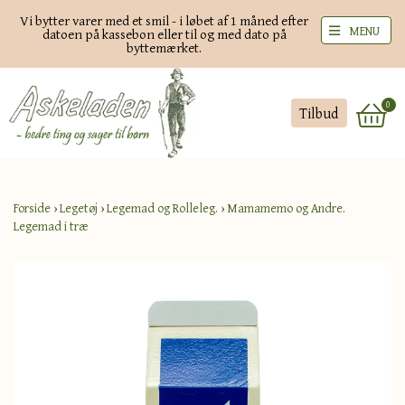
Vi bytter varer med et smil - i løbet af 1 måned efter
MENU
datoen på kassebon eller til og med dato på
byttemærket.
0
Tilbud
Forside
›
Legetøj
›
Legemad og Rolleleg.
›
Mamamemo og Andre.
Legemad i træ