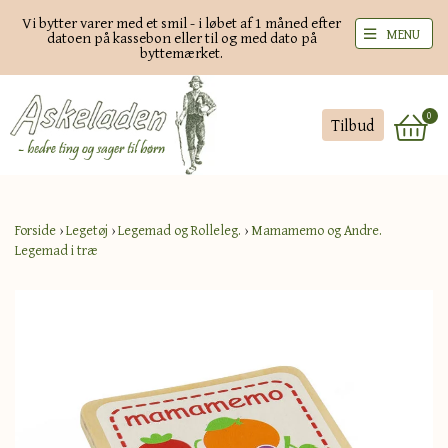
Vi bytter varer med et smil - i løbet af 1 måned efter
MENU
datoen på kassebon eller til og med dato på
byttemærket.
0
Tilbud
Forside
›
Legetøj
›
Legemad og Rolleleg.
›
Mamamemo og Andre.
Legemad i træ