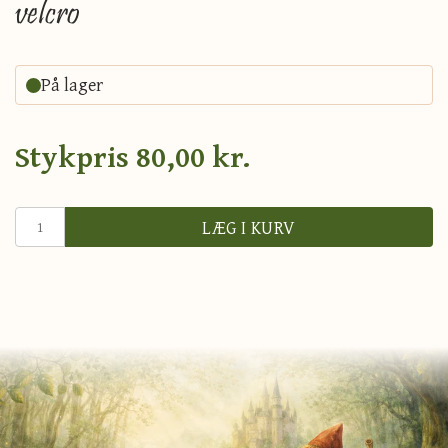
velcro
På lager
Stykpris
80,00 kr.
LÆG I KURV