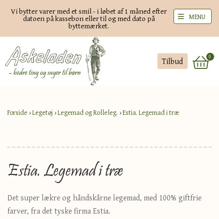
Vi bytter varer med et smil - i løbet af 1 måned efter
MENU
datoen på kassebon eller til og med dato på
byttemærket.
0
Tilbud
Forside
›
Legetøj
›
Legemad og Rolleleg.
›
Estia. Legemad i træ
Estia. Legemad i træ
Det super lækre og håndskårne legemad, med 100% giftfrie
farver, fra det tyske firma Estia.