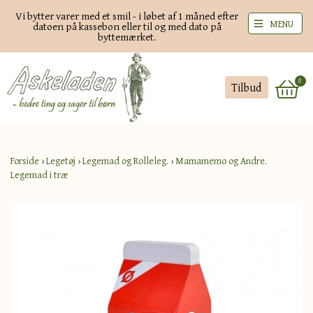
Vi bytter varer med et smil - i løbet af 1 måned efter
MENU
datoen på kassebon eller til og med dato på
byttemærket.
0
Tilbud
Forside
›
Legetøj
›
Legemad og Rolleleg.
›
Mamamemo og Andre.
Legemad i træ