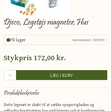
Djeco, Legetøjs magneter, Hus
På lager
Varenummer:
DJ03089
Stykpris
172,00 kr.
LÆG I KURV
Produktbeskrivelse
Dette legesæt er skabt til at vække nysgerrigheden og
udfordre kreativiteten hos små hjerner ved at kombinere leg