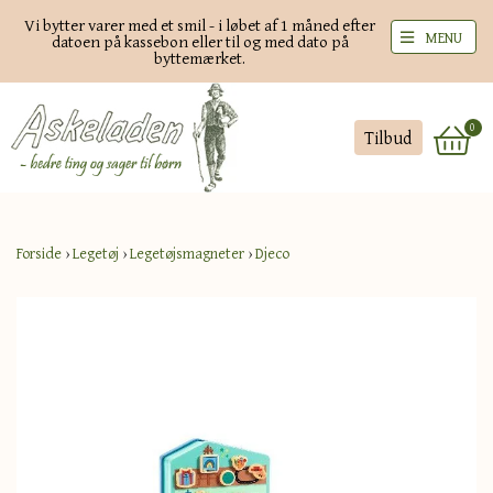
Vi bytter varer med et smil - i løbet af 1 måned efter
MENU
datoen på kassebon eller til og med dato på
byttemærket.
0
Tilbud
Forside
›
Legetøj
›
Legetøjsmagneter
›
Djeco