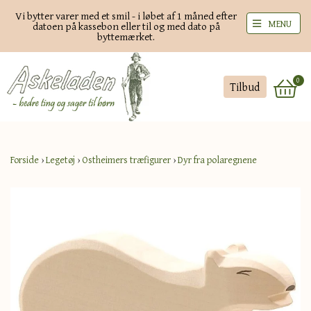
Vi bytter varer med et smil - i løbet af 1 måned efter
MENU
datoen på kassebon eller til og med dato på
byttemærket.
0
Tilbud
Forside
›
Legetøj
›
Ostheimers træfigurer
›
Dyr fra polaregnene