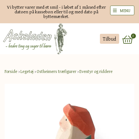
Vi bytter varer med et smil - i løbet af 1 måned efter
MENU
datoen på kassebon eller til og med dato på
byttemærket.
0
Tilbud
Forside
›
Legetøj
›
Ostheimers træfigurer
›
Eventyr og riddere