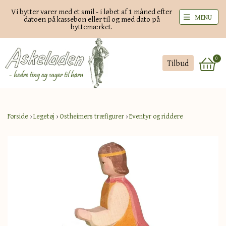
Vi bytter varer med et smil - i løbet af 1 måned efter
MENU
datoen på kassebon eller til og med dato på
byttemærket.
0
Tilbud
Forside
›
Legetøj
›
Ostheimers træfigurer
›
Eventyr og riddere