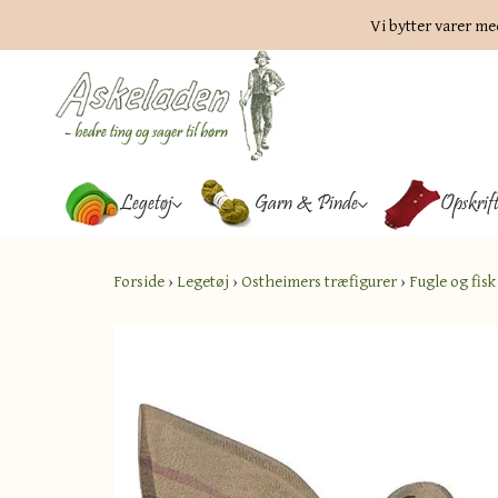
Vi bytter varer me
Legetøj
Garn & Pinde
Opskrif
Forside
›
Legetøj
›
Ostheimers træfigurer
›
Fugle og fisk