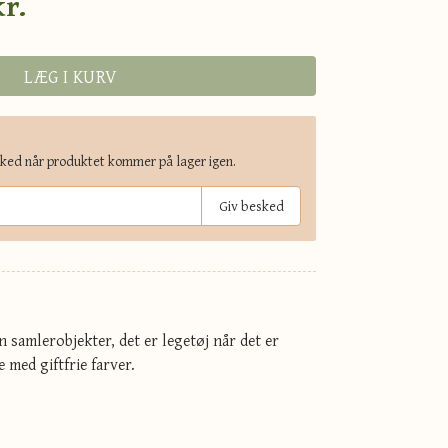
kr.
LÆG I KURV
sked når produktet kommer på lager igen.
Giv besked
 samlerobjekter, det er legetøj når det er
med giftfrie farver.