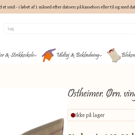
d et smil - i løbet af 1 måned efter datoen på kassebon eller til og med d
ter & Strikkeskole
Uldtøj & Beklædning
Blekon
Ostheimer. Ørn. vin
Ikke på lager