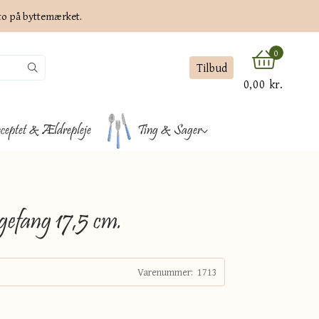
ato på byttemærket.
0
Tilbud
0,00 kr.
ceptet & Ældrepleje
Ting & Sager
gefang 17,5 cm.
Varenummer:
1713